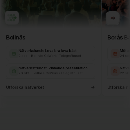
Bollnäs
Borås B
Nätverkslunch: Leva bra leva bäst
Mötes
2 sep.
· Bollnäs CoWork i Telegrafhuset
24 se
Nätverksfrukost: Vinnande presentationer och möten
20 okt.
· Bollnäs CoWork i Telegrafhuset
22 okt
Utforska nätverket
Utforska n