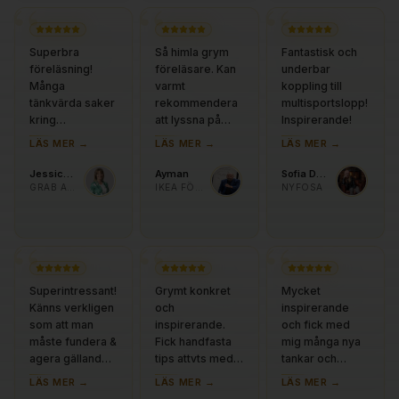
“
“
“
Superbra
Så himla grym
Fantastisk och
föreläsning!
föreläsare. Kan
underbar
Många
varmt
koppling till
tänkvärda saker
rekommendera
multisportslopp!
kring
att lyssna på
Inspirerande!
kommunikation
honom. Gav mig
LÄS MER →
LÄS MER →
LÄS MER →
som togs upp.
sjukt mycket
inspo samt nya
Jessica Stenkvist
Ayman
Sofia Dahl
ideér att tänkta
GRAB AND EAT
IKEA FÖRETAG, GÄVLE
NYFOSA
på inom
försäljning. Gav
“
“
“
även tips på
kalla samtal,
sjuk…
Superintressant!
Grymt konkret
Mycket
Känns verkligen
och
inspirerande
som att man
inspirerande.
och fick med
måste fundera &
Fick handfasta
mig många nya
agera gällande
tips attvts med
tankar och
utnyttjandet av
mig.
idéer!
LÄS MER →
LÄS MER →
LÄS MER →
AI, både privat &