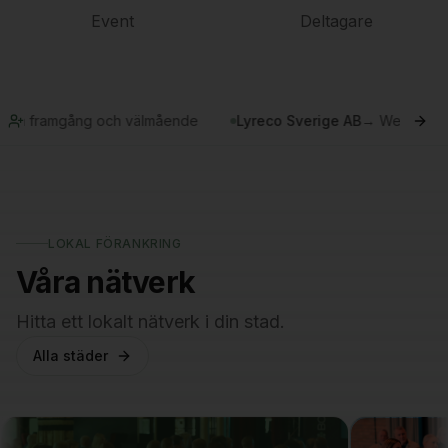
Event
Deltagare
B
→
Webinar: BusinessYOU – Metoden för att bygga synlighet, förtro
LOKAL FÖRANKRING
Våra nätverk
Hitta ett lokalt nätverk i din stad.
Alla städer