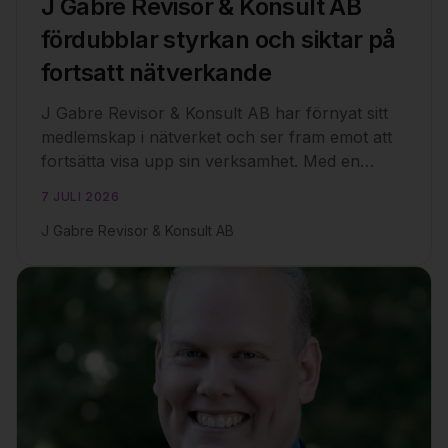
J Gabre Revisor & Konsult AB
fördubblar styrkan och siktar på
fortsatt nätverkande
J Gabre Revisor & Konsult AB har förnyat sitt
medlemskap i nätverket och ser fram emot att
fortsätta visa upp sin verksamhet. Med en
familjebyrå i tillväxt, där far och son nu driver
7 JULI 2026
företaget tillsammans, satsar de på att vara det
J Gabre Revisor & Konsult AB
självklara valet för mindre familjeägda bolag
som söker mer än bara revision. De utökar sitt
erbjudande med rådgivning inom nya områden
som generationsskiften och värderingar.