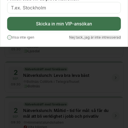
1
Nätverkslunch: Leva bra leva bäst
SEP.
Aktivitetsfabriken
09:30
HuFF x House Be
Skicka in min VIP-ansökan
Nätverksträff med föreläsare
2
Visa inte igen
Nej tack, jag är inte intresserad
Nätverksfrukost: Leva bra leva bäst
SEP.
Ljusdal
05:30
Ljusdal
Nätverksträff med föreläsare
2
Nätverkslunch: Leva bra leva bäst
SEP.
Bollnäs CoWork i Telegrafhuset
09:30
Bollnäs
Nätverksträff med föreläsare
2
Nätverkslunch: Måltid – tid för mål: så får du
mål att bli verklighet i jobb och privatliv
SEP.
09:30
Himmelstalundshallen
Vita Hästen