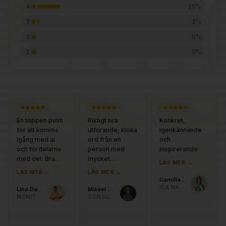
4
16
%
3
2
%
2
0
%
1
0
%
“
“
“
En toppen push
Riktigt bra
Konkret,
för att komma
utförande, kloka
igenkännande
igång med ai
ord från en
och
och fördelarna
person med
inspirerande
med det. Bra
mycket
LÄS MER →
som en start och
erfarenhet👊
LÄS MER →
LÄS MER →
grund för
Camilla Ekenhammar
fortsatt arbete.
ICA MAXI BORLÄNGE
Lina Dahlström
Mikael Kalpakidis
MONITOR ERP
CONSILIUM DESIGN AB