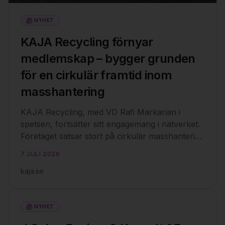
NYHET
KAJA Recycling förnyar
medlemskap – bygger grunden
för en cirkulär framtid inom
masshantering
KAJA Recycling, med VD Rafi Markarian i
spetsen, fortsätter sitt engagemang i nätverket.
Företaget satsar stort på cirkulär masshantering
och är extra stolta över att bidra till regionens
7 JULI 2026
omställning.
kaja.se
NYHET