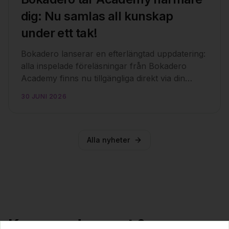
dig: Nu samlas all kunskap
under ett tak!
Bokadero lanserar en efterlängtad uppdatering:
alla inspelade föreläsningar från Bokadero
Academy finns nu tillgängliga direkt via din
befintliga inloggning. Upplev Sveriges främsta
30 JUNI 2026
talare när och var du vill, även från hängmattan
i sommar!
Alla nyheter
Kommande event &