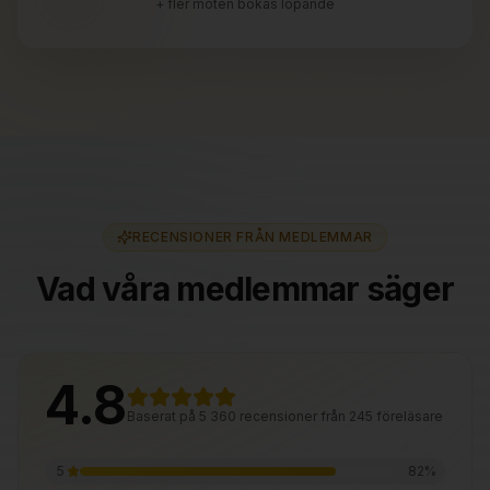
+ fler möten bokas löpande
RECENSIONER FRÅN MEDLEMMAR
Vad våra medlemmar säger
4.8
Baserat på
5 360
recensioner
från
245
föreläsare
5
82
%