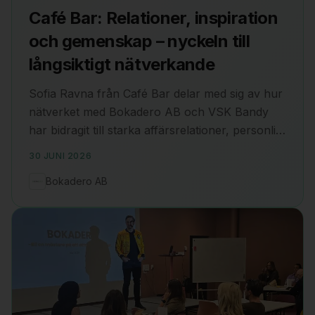
Café Bar: Relationer, inspiration
och gemenskap – nyckeln till
långsiktigt nätverkande
Sofia Ravna från Café Bar delar med sig av hur
nätverket med Bokadero AB och VSK Bandy
har bidragit till starka affärsrelationer, personlig
utveckling och ett meningsfullt
30 JUNI 2026
samhällsengagemang under fyra års tid.
Bokadero AB