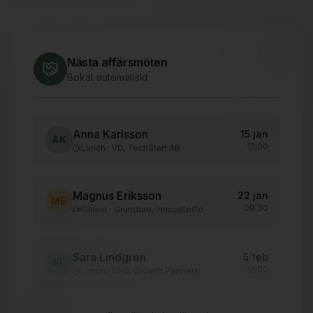
Nästa affärsmöten
Bokat automatiskt
Anna Karlsson
15 jan
AK
12:00
Lunch · VD, TechStart AB
Magnus Eriksson
22 jan
ME
09:30
Online · Grundare, InnovateCo
Sara Lindgren
5 feb
SL
12:00
Lunch · CFO, Growth Partners