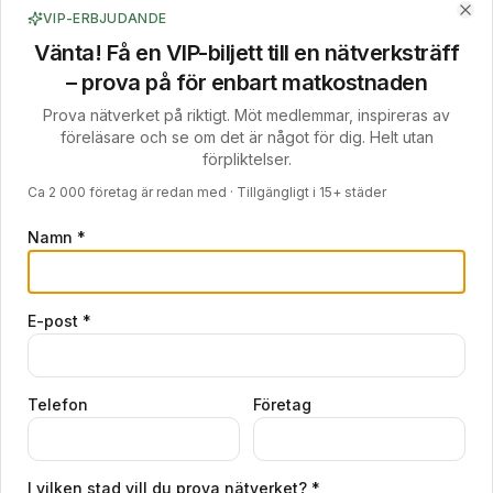
VIP-ERBJUDANDE
nätverksträffar
Clo
Vänta! Få en VIP-biljett till en nätverksträff
Missa inte nästa tillfälle att utöka ditt nätverk.
– prova på för enbart matkostnaden
Visa alla event
Prova nätverket på riktigt. Möt medlemmar, inspireras av
föreläsare och se om det är något för dig. Helt utan
förpliktelser.
Ca 2 000 företag är redan med · Tillgängligt i 15+ städer
Övrigt
21
Namn *
Sirius Masters 2026
AUG.
Wattholma GK
06:00
Sirius Bandy
E-post *
Nätverksträff med föreläsare
1
Nätverksfrukost: Leva bra leva bäst
SEP.
House Be
Telefon
Företag
05:30
Klubb 1971 Njurunda SK
I vilken stad vill du prova nätverket? *
Nätverksträff med föreläsare