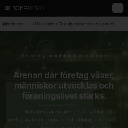
Mälardalens Fastighetsförmedling ny medlem – Förmedlar privatbos
Utveckling, inspiration och nya samarbeten
Arenan där företag växer,
människor utvecklas och
föreningslivet stärks.
Bokadero är en arena som samlar
företagsnätverk, jobb och utbildning – med målet
att skapa fler möten, mer utveckling och