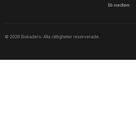
Bli medlem
©
2026
Bokadero. Alla rättigheter reserverade.