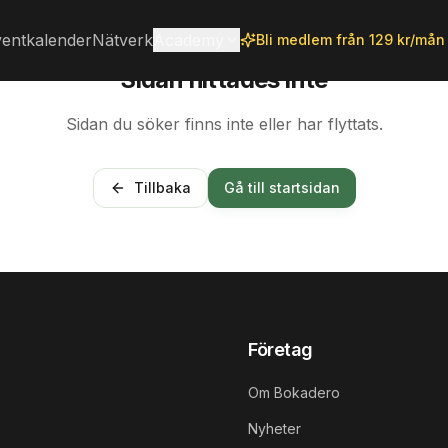
entkalender
Nätverk
Academy
Bli medlem från 129 kr/mån
Sidan hittades inte
Sidan du söker finns inte eller har flyttats.
Tillbaka
Gå till startsidan
Företag
Om Bokadero
Nyheter