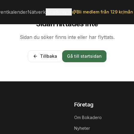
entkalender
Nätverk
Academy
Bli medlem från 129 kr/mån
Sidan hittades inte
Sidan du söker finns inte eller har flyttats.
Tillbaka
Gå till startsidan
Företag
Om Bokadero
Nyheter