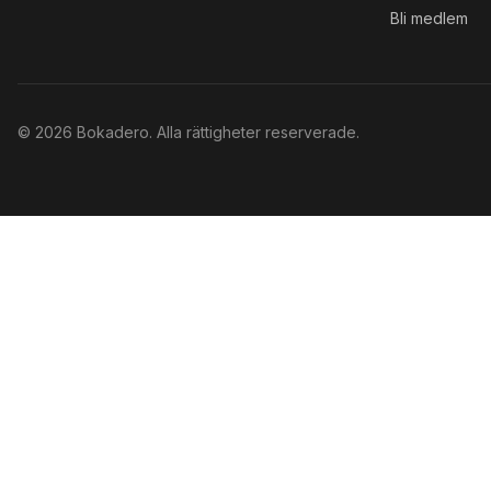
Bli medlem
©
2026
Bokadero. Alla rättigheter reserverade.